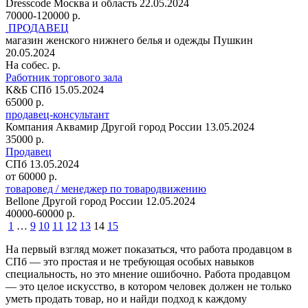
Dresscode
Москва и область
22.05.2024
70000-120000 р.
ПРОДАВЕЦ
магазин женского нижнего белья и одежды
Пушкин
20.05.2024
На собес. р.
Работник торгового зала
К&Б
СПб
15.05.2024
65000 р.
продавец-консультант
Компания Аквамир
Другой город России
13.05.2024
35000 р.
Продавец
СПб
13.05.2024
от 60000 р.
товаровед / менеджер по товародвижению
Bellone
Другой город России
12.05.2024
40000-60000 р.
1
…
9
10
11
12
13
14
15
На первый взгляд может показаться, что работа продавцом в
СПб — это простая и не требующая особых навыков
специальность, но это мнение ошибочно. Работа продавцом
— это целое искусство, в котором человек должен не только
уметь продать товар, но и найди подход к каждому