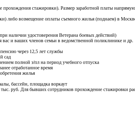
после прохождения стажировки). Размер заработной платы напрям
ки) либо возмещение оплаты съемного жилья (поднаем) в Москве 
(при наличии удостоверения Ветерана боевых действий)
я вас и ваших членов семьи в ведомственной поликлинике и др.
а пенсию через 12,5 лет службы
й сад
ением полной з/пл на период учебного отпуска
ранее отработанное время
обретения жилья
лы, бассейн, площадка воркаут
50 тыс. руб. Для бывших сотрудников прохождение стажировки р