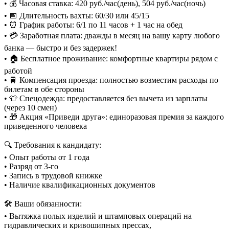
• 💰 Часовая ставка: 420 руб./час(день), 504 руб./час(ночь)
• 📅 Длительность вахты: 60/30 или 45/15
• ⏰ График работы: 6/1 по 11 часов + 1 час на обед
• 💳 Заработная плата: дважды в месяц на вашу карту любого
банка — быстро и без задержек!
• 🏠 Бесплатное проживание: комфортные квартиры рядом с
работой
• 🚆 Компенсация проезда: полностью возместим расходы по
билетам в обе стороны
• 👕 Спецодежда: предоставляется без вычета из зарплаты
(через 10 смен)
• 🎁 Акция «Приведи друга»: единоразовая премия за каждого
приведенного человека
🔍 Требования к кандидату:
• Опыт работы от 1 года
• Разряд от 3-го
• Запись в трудовой книжке
• Наличие квалификационных документов
🛠️ Ваши обязанности:
• Вытяжка полых изделий и штамповых операций на
гидравлических и кривошипных прессах,