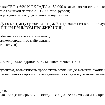
я СВО + 60% К ОКЛАДУ: от 50 000 в зависимости от воинског
оинской частью 2.195.000 тыс. рублей;
ере одного оклада денежного содержания;
бу по контракту сроком на 1 года, без прохождения военной сл
ЛЕННЫМ ПУНКТОМ ПРОЖИВАНИЯ!;
 обеспечения военнослужащих;
я компенсация за найм жилья;
т выслуги);
20 лет (в календарном или льготном исчислении).
тудентом, возможность продолжать обучение до момента окончан
: возможность пройти переобучение с последующим получением
дов;
 до 18:00,с перерывом на обед с 13:00 до 15:00, суббота и вос