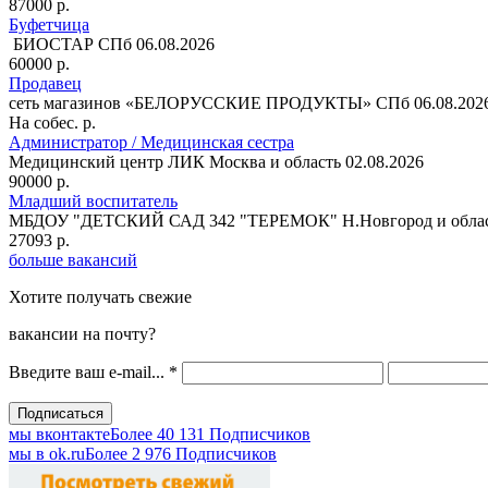
87000 р.
Буфетчица
БИОСТАР
СПб
06.08.2026
60000 р.
Продавец
сеть магазинов «БЕЛОРУССКИЕ ПРОДУКТЫ»
СПб
06.08.202
На собес. р.
Администратор / Медицинская сестра
Медицинский центр ЛИК
Москва и область
02.08.2026
90000 р.
Младший воспитатель
МБДОУ "ДЕТСКИЙ САД 342 "ТЕРЕМОК"
Н.Новгород и обла
27093 р.
больше вакансий
Хотите получать свежие
вакансии на почту?
Введите ваш e-mail...
*
мы вконтакте
Более 40 131 Подписчиков
мы в оk.ru
Более 2 976 Подписчиков