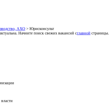
изводство, АХО
>
Юрисконсульт
 актуальна. Начните поиск свежих вакансий с
главной
страницы.
анизации
 власти