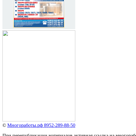
©
Многоработы.рф 8952-289-88-50
При перепубликации материалов активная ссылка на многораб